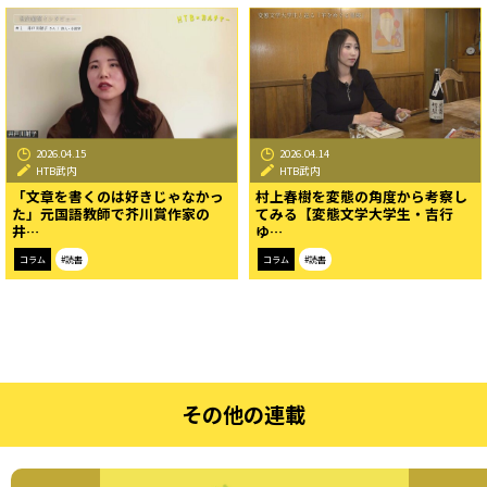
2026.04.15
2026.04.14
HTB武内
HTB武内
「文章を書くのは好きじゃなかっ
村上春樹を変態の角度から考察し
た」元国語教師で芥川賞作家の
てみる【変態文学大学生・吉行
井…
ゆ…
コラム
#読書
コラム
#読書
その他の連載