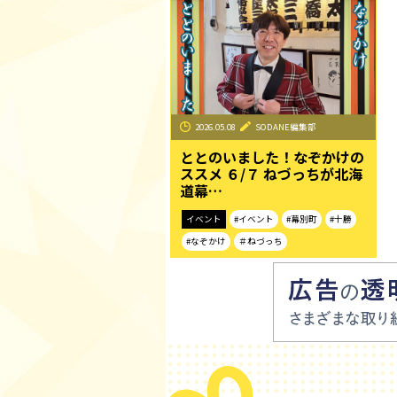
2026.05.08
SODANE編集部
ととのいました！なぞかけの
ススメ ６/７ ねづっちが北海
道幕…
イベント
#イベント
#幕別町
#十勝
#なぞかけ
＃ねづっち