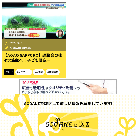
2026.06.05
SODANE編集部
【AOAO SAPPORO】運動会の後
は水族館へ！子ども限定…
テレビ
#イチモニ！
#水族館
#福永裕梨
SODANEで取材して欲しい情報を募集しています!