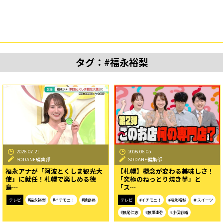
タグ：#福永裕梨
2026.07.21
2026.06.05
SODANE編集部
SODANE編集部
福永アナが「阿波とくしま観光大
【札幌】概念が変わる美味しさ！
使」に就任！札幌で楽しめる徳
「究極のねっとり焼き芋」と
島…
「ス…
テレビ
#福永裕梨
#イチモニ！
#徳島県
テレビ
#イチモニ！
#福永裕梨
＃スイーツ
#藤尾仁志
#藤澤達弥
#小俣彩織